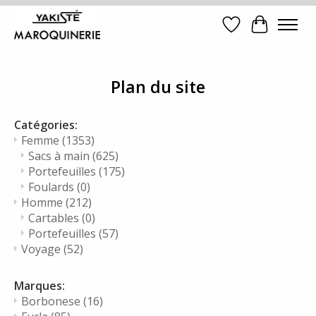
Liste de souhait
Panier
Plan du site
Catégories:
Femme
(1353)
Sacs à main
(625)
Portefeuilles
(175)
Foulards
(0)
Homme
(212)
Cartables
(0)
Portefeuilles
(57)
Voyage
(52)
Marques:
Borbonese
(16)