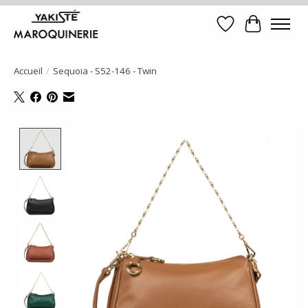
Liste de souhait
Panier
Accueil
/
Sequoia - S52-146 - Twin
Product image slideshow Items