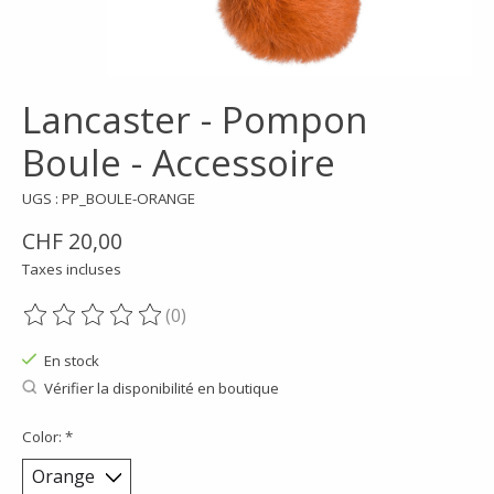
Lancaster - Pompon
Boule - Accessoire
UGS : PP_BOULE-ORANGE
CHF 20,00
Taxes incluses
(0)
Ce produit est évalué à
0
sur 5
En stock
Vérifier la disponibilité en boutique
Color:
*