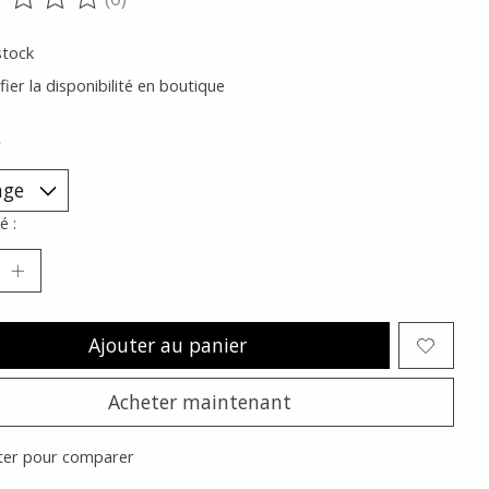
oduit est évalué à
0
sur 5
stock
fier la disponibilité en boutique
*
é :
Ajouter au panier
Acheter maintenant
ter pour comparer