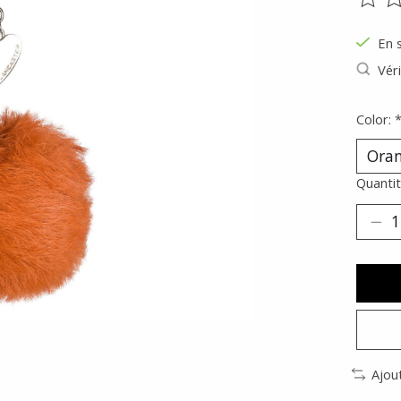
Ce pr
En 
Véri
Color:
Quantit
Ajou