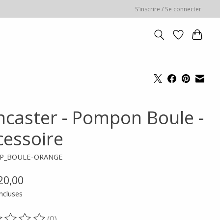
S’inscrire / Se connecter
ncaster - Pompon Boule -
cessoire
 PP_BOULE-ORANGE
20,00
ncluses
(0)