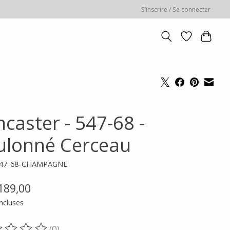
S’inscrire / Se connecter
caster - 547-68 -
ulonné Cerceau
547-68-CHAMPAGNE
189,00
ncluses
(0)