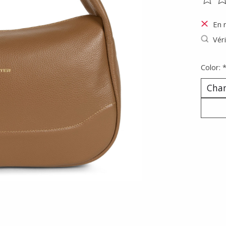
Ce pr
En 
Véri
Color: