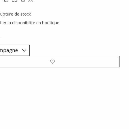
oduit est évalué à
0
sur 5
rupture de stock
fier la disponibilité en boutique
*