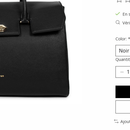
Ce pr
En 
Véri
Color:
Quantit
Ajou