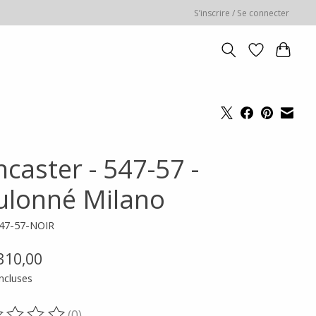
S’inscrire / Se connecter
caster - 547-57 -
ulonné Milano
547-57-NOIR
310,00
ncluses
(0)