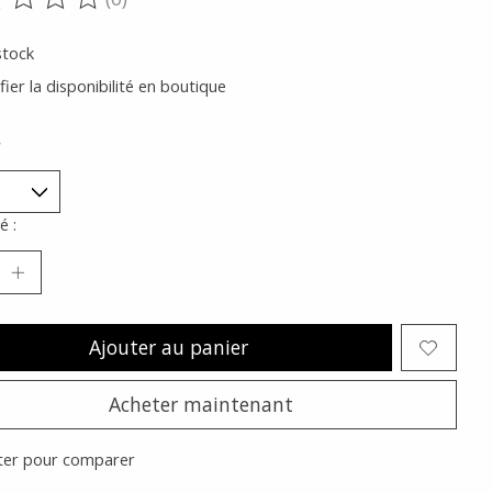
oduit est évalué à
0
sur 5
stock
fier la disponibilité en boutique
*
é :
Ajouter au panier
Acheter maintenant
ter pour comparer