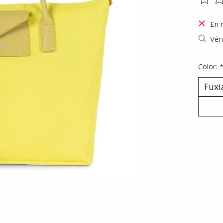
Ce pr
En 
Véri
Color: