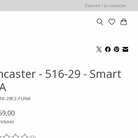
S’inscrire / Se connecter
ncaster - 516-29 - Smart
A
516-29E2-FUXIA
59,00
ncluses
(0)