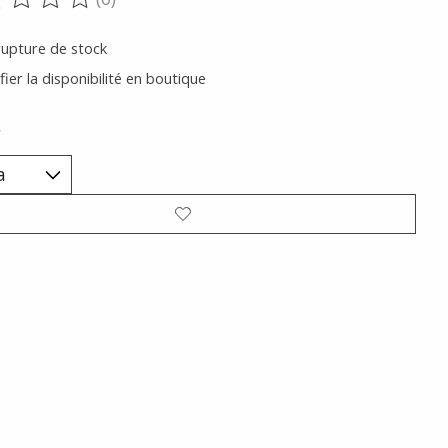
oduit est évalué à
0
sur 5
rupture de stock
fier la disponibilité en boutique
*