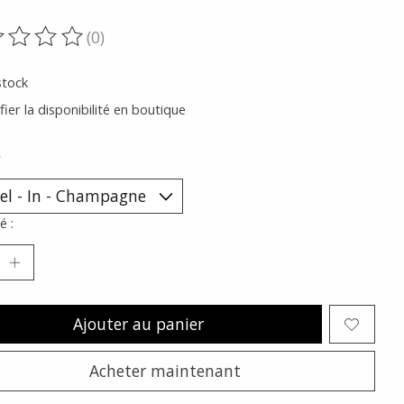
(0)
oduit est évalué à
0
sur 5
stock
fier la disponibilité en boutique
*
é :
Ajouter au panier
Acheter maintenant