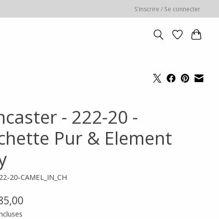
S’inscrire / Se connecter
caster - 222-20 -
chette Pur & Element
y
222-20-CAMEL_IN_CH
85,00
ncluses