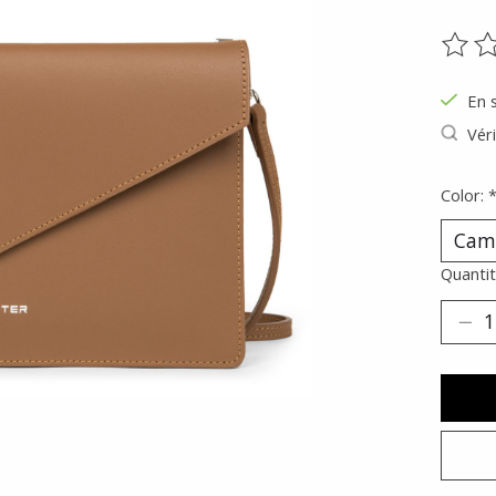
Ce pr
En 
Véri
Color:
Quantit