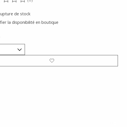
oduit est évalué à
0
sur 5
rupture de stock
fier la disponibilité en boutique
*