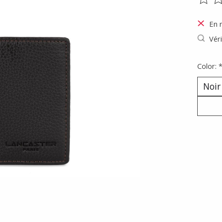
Ce pr
En 
Véri
Color: