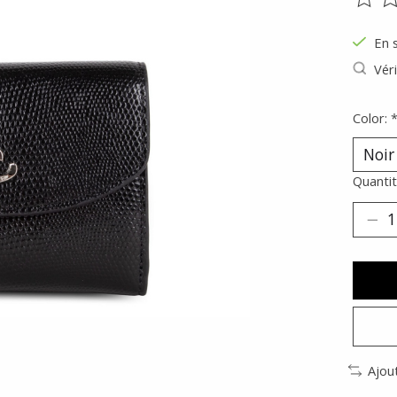
Ce pr
En 
Véri
Color:
Quantit
Ajou