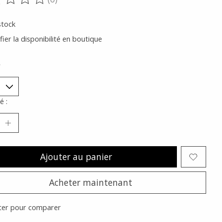
oduit est évalué à
0
sur 5
stock
fier la disponibilité en boutique
*
é :
Ajouter au panier
Acheter maintenant
ter pour comparer