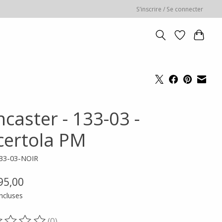
S’inscrire / Se connecter
caster - 133-03 -
certola PM
133-03-NOIR
95,00
ncluses
(0)