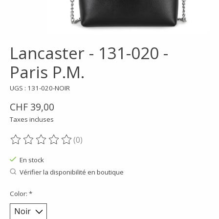
Lancaster - 131-020 -
Paris P.M.
UGS : 131-020-NOIR
CHF 39,00
Taxes incluses
(0)
Ce produit est évalué à
0
sur 5
En stock
Vérifier la disponibilité en boutique
Color:
*